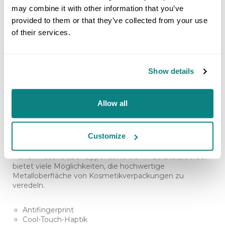
may combine it with other information that you’ve
provided to them or that they’ve collected from your use
of their services.
Show details
KOSMETIKINDUSTRIE
Allow all
Customize
In der Kosmetikindustrie spiegeln Ästhetik und Eleganz
der Verpackung die Qualität des Produktes wider. Von
Parfumflacons über Lippenstifte bis hin zu Etuis, SolGel
bietet viele Möglichkeiten, die hochwertige
Metalloberfläche von Kosmetikverpackungen zu
veredeln.
Antifingerprint
Cool-Touch-Haptik