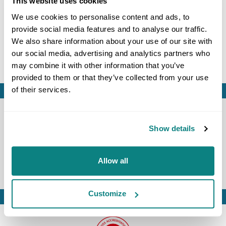
This website uses cookies
durch Markus Berchthold.
We use cookies to personalise content and ads, to
provide social media features and to analyse our traffic.
We also share information about your use of our site with
our social media, advertising and analytics partners who
may combine it with other information that you’ve
provided to them or that they’ve collected from your use
of their services.
WELCHE
MATERIALFRAGE
Show details
MÖCHTEN SIE LÖSEN?
KONTAKT
Allow all
Customize