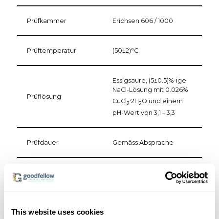
Prüfkammer
Erichsen 606 / 1000
Prüftemperatur
(50±2)°C
Essigsaure, (5±0.5)%-ige
NaCl-Lösung mit 0.026%
Prüflösung
.
CuCl
2H
O und einem
2
2
pH-Wert von 3,1 – 3,3
Prüfdauer
Gemäss Absprache
Gemäss Apsprache z.B.
visuelle Beurteilung
allfälliger
Unterwanderung
oder Blasenbildung
This website uses cookies
am Andreaskreuz