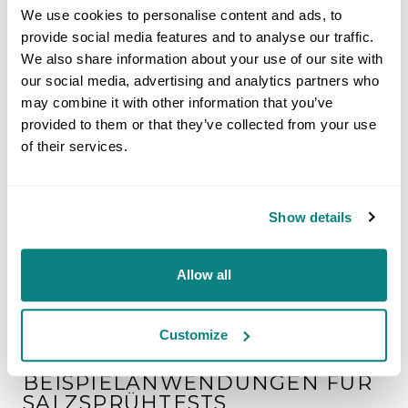
We use cookies to personalise content and ads, to
Visuelle Beurteilung
der unverletzten,
provide social media features and to analyse our traffic.
Probenbeurteilung
lackierten Fläche auf
We also share information about your use of our site with
Blasenbildung nach
our social media, advertising and analytics partners who
DIN EN ISO 4628-2
may combine it with other information that you’ve
Visuelle Beurteilung
der Probenfläche der
provided to them or that they’ve collected from your use
nicht lackierten
of their services.
Proben auf
Pittingkorrosion
gemäss ISO 8993
Show details
Allow all
Customize
BEISPIELANWENDUNGEN FÜR
SALZSPRÜHTESTS