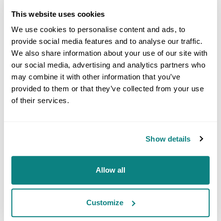
identifizieren und diese
This website uses cookies
Erkenntnisse für
zukünftige
We use cookies to personalise content and ads, to
Produktentwicklungen
provide social media features and to analyse our traffic.
nutzen.
We also share information about your use of our site with
our social media, advertising and analytics partners who
may combine it with other information that you’ve
provided to them or that they’ve collected from your use
of their services.
FAZIT
Diese Erfolgsgeschichte
unterstreicht die
Show details
Bedeutung von
wissenschaftlich
fundierten Ansätzen in
Allow all
der Produktentwicklung
und -optimierung
. Durch
die Kombination von
Branchenkenntnis,
Customize
technischem Know-how
und innovativen