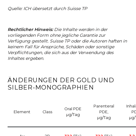
Quelle: ICH übersetzt durch Suisse TP
Rechtlicher Hinweis:
Die Inhalte werden in der
vorliegenden Form ohne jegliche Garantie zur
Verfügung gestellt. Suisse TP oder die Autoren haften in
keinem Fall für Ansprüche, Schäden oder sonstige
Verpflichtungen, die sich aus der Verwendung des
Inhaltes ergeben.
ÄNDERUNGEN DER GOLD UND
SILBER-MONOGRAPHIEN
Parenteral
Inhal
Oral PDE
Element
Class
PDE,
PD
µg/Tag
µg/Tag
µg/