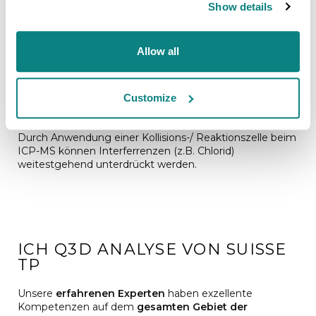
haben. Die sehr gute Temperatur- und Druckkontrolle
Show details
bei unserem Mikrowellenautoklaven hat es uns
ermöglicht ein optimiertes Aufschlussprogramm zu
entwickeln.
Allow all
STÖRENDE INTERFERENZEN BEI
Customize
DER ICP-MS ANALYSE
Durch Anwendung einer Kollisions-/ Reaktionszelle beim
ICP-MS können Interferrenzen (z.B. Chlorid)
weitestgehend unterdrückt werden.
ICH Q3D ANALYSE VON SUISSE
TP
Unsere
erfahrenen Experten
haben exzellente
Kompetenzen auf dem
gesamten Gebiet der