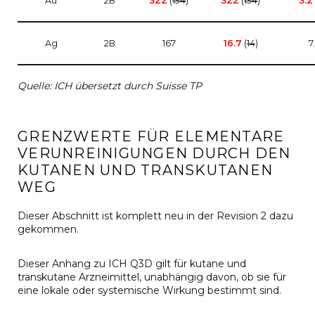
Au
2B
322
(
134
)
322
(
134
)
3.2
Ag
2B
167
16.7
(
14
)
7
Quelle: ICH übersetzt durch Suisse TP
GRENZWERTE FÜR ELEMENTARE
VERUNREINIGUNGEN DURCH DEN
KUTANEN UND TRANSKUTANEN
WEG
Dieser Abschnitt ist komplett neu in der Revision 2 dazu
gekommen.
Dieser Anhang zu ICH Q3D gilt für kutane und
transkutane Arzneimittel, unabhängig davon, ob sie für
eine lokale oder systemische Wirkung bestimmt sind.