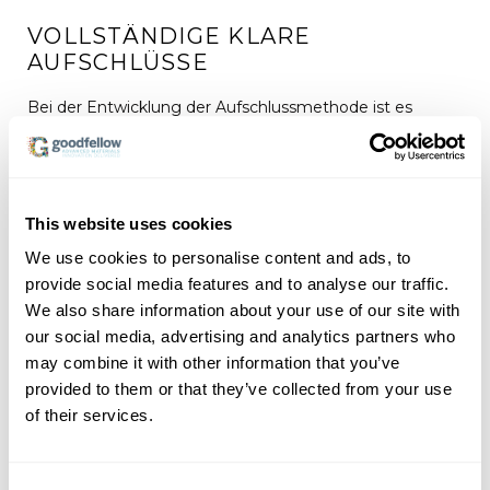
VOLLSTÄNDIGE KLARE
AUFSCHLÜSSE
Bei der Entwicklung der Aufschlussmethode ist es
wichtig die richtige Säuremischung zu finden.
Säuremischung, Temperatur und Druck müssen so
aufeinander abgestimmt werden, dass eine möglichst
robuste und universell einsetzbare Aufschlussmethode
entsteht. Bei Aufschlusstemperaturen im
This website uses cookies
Mikrowellenautoklaven von 270°C und Anwendung der
speziellen Säuremischung werden in der Regel klare,
We use cookies to personalise content and ads, to
stabile Aufschlüsse erreicht.
provide social media features and to analyse our traffic.
We also share information about your use of our site with
our social media, advertising and analytics partners who
KEIN VERLUST VON FLÜCHTIGEN
may combine it with other information that you’ve
ELEMENTEN WÄHREND DER
provided to them or that they’ve collected from your use
PROBENAUFBEREITUNG
of their services.
Aufheiz- und Abkühlkurven können einen signifikanten
Einfluss auf die Wiederfindung flüchtiger Elemente