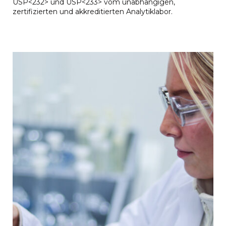
USP<232> und USP<233> vom unabhängigen,
zertifizierten und akkreditierten Analytiklabor.