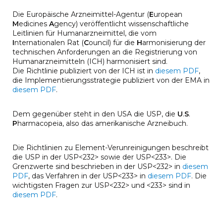
Die Europäische Arzneimittel-Agentur (
E
uropean
M
edicines
A
gency) veröffentlicht wissenschaftliche
Leitlinien für Humanarzneimittel, die vom
I
nternationalen Rat (
C
ouncil) für die
H
armonisierung der
technischen Anforderungen an die Registrierung von
Humanarzneimitteln (ICH) harmonisiert sind.
Die Richtlinie publiziert von der ICH ist in
diesem PDF
,
die Implementierungsstrategie publiziert von der EMA in
diesem PDF
.
Dem gegenüber steht in den USA die U
SP, die
U
.
S
.
P
harmacopeia, also das amerikanische Arzneibuch.
Die Richtlinien zu Element-Verunreinigungen beschreibt
die USP in der USP<232> sowie der USP<233>. Die
Grenzwerte sind beschrieben in der USP<232> in
diesem
PDF
, das Verfahren in der USP<233> in
diesem PDF
. Die
wichtigsten Fragen zur USP<232> und <233> sind in
diesem PDF
.