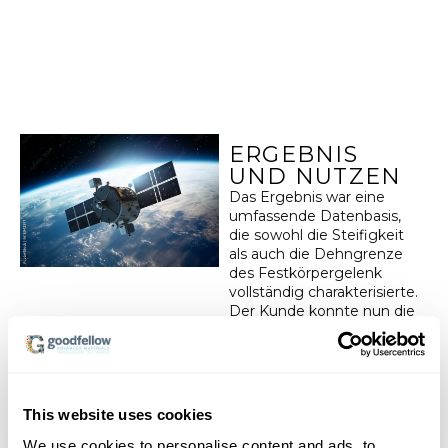
ERGEBNIS
UND NUTZEN
Das Ergebnis war eine
umfassende Datenbasis,
die sowohl die Steifigkeit
als auch die Dehngrenze
des Festkörpergelenk
vollständig charakterisierte.
Der Kunde konnte nun die
Grenzen des Bauteils
genau definieren, was die
Zuverlässigkeit und
Sicherheit der
Komponente in der
This website uses cookies
Satellitenanwendung
erheblich verbesserte.
We use cookies to personalise content and ads, to